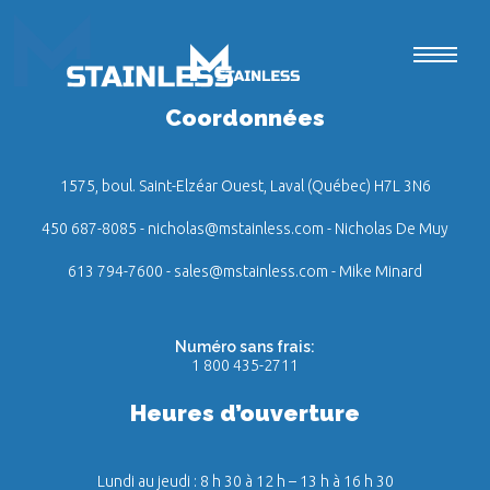
Coordonnées
1575, boul. Saint-Elzéar Ouest, Laval (Québec) H7L 3N6
450 687-8085
-
nicholas@mstainless.com
- Nicholas De Muy
613 794-7600
-
sales@mstainless.com
- Mike Minard
Numéro sans frais:
1 800 435-2711
Heures d’ouverture
Lundi au jeudi : 8 h 30 à 12 h – 13 h à 16 h 30